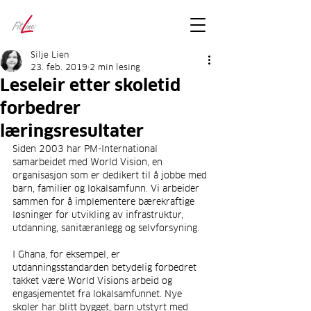
FitLineFacts
– bare facts
Silje Lien
23. feb. 2019
2 min lesing
Leseleir etter skoletid
forbedrer
læringsresultater
Siden 2003 har PM-International 
samarbeidet med World Vision, en 
organisasjon som er dedikert til å jobbe med 
barn, familier og lokalsamfunn. Vi arbeider 
sammen for å implementere bærekraftige 
løsninger for utvikling av infrastruktur, 
utdanning, sanitæranlegg og selvforsyning.
I Ghana, for eksempel, er 
utdanningsstandarden betydelig forbedret 
takket være World Visions arbeid og 
engasjementet fra lokalsamfunnet. Nye 
skoler har blitt bygget, barn utstyrt med 