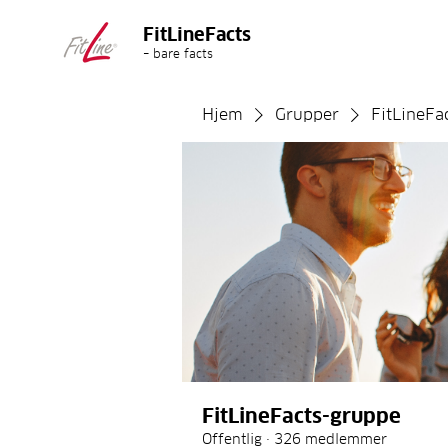
FitLineFacts
– bare facts
Hjem
Grupper
FitLineFa
FitLineFacts-gruppe
Offentlig
·
326 medlemmer