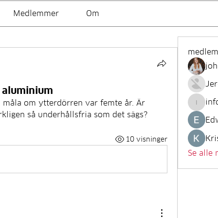
Medlemmer
Om
medle
joh
Je
i aluminium
inf
h måla om ytterdörren var femte år. Är 
info.tv
kligen så underhållsfria som det sägs?
Ed
Kri
10 visninger
Se alle