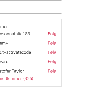
mmer
nsonnatalie183
Følg
remy
Følg
o.tvactivatecode
Følg
activatecode
ward
Følg
stofer Taylor
Følg
 medlemmer (326)