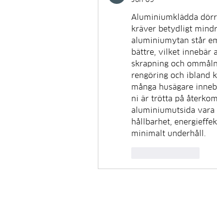
Aluminiumklädda dörrar
kräver betydligt mindre
aluminiumytan står em
bättre, vilket innebär 
skrapning och ommålni
rengöring och ibland ko
många husägare innebä
ni är trötta på återk
aluminiumutsida vara e
hållbarhet, energieffe
minimalt underhåll.
Like
Reply