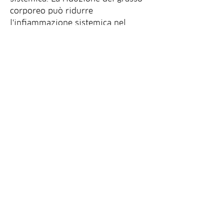
corporeo può ridurre 
l'infiammazione sistemica nel 
corpo. Ciò significa che i livelli di 
sostanze infiammatorie nel sangue 
saranno ridotti, che può peggiorare 
i sintomi della rosacea. Il grasso 
corporeo in eccesso produce una 
serie di sostanze infiammatorie che 
possono innescare o aggravare 
l'infiammazione cutanea 
caratteristica della rosacea.
Perdere peso può essere utile per i 
seguenti motivi:
1. Migliorare la circolazione 
sanguigna: L'obesità può 
compromettere la circolazione 