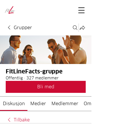
FitLineFacts
– bare facts
Grupper
FitLineFacts-gruppe
Offentlig
·
327 medlemmer
Bli med
Diskusjon
Medier
Medlemmer
Om
Tilbake