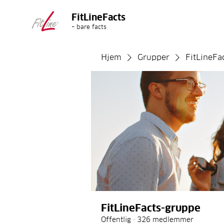
FitLineFacts
– bare facts
Hjem
Grupper
FitLineFa
FitLineFacts-gruppe
Offentlig
·
326 medlemmer