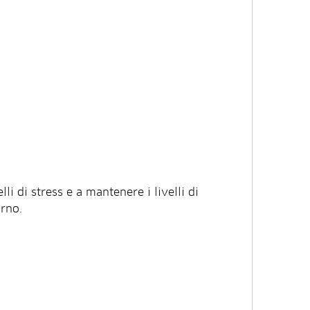
orno.