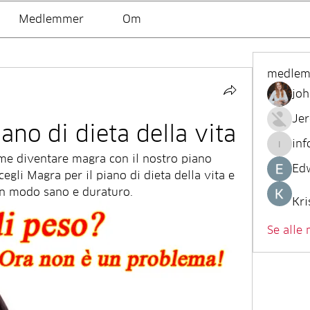
Medlemmer
Om
medle
joh
Je
ano di dieta della vita
inf
info.tv
ome diventare magra con il nostro piano 
Ed
egli Magra per il piano di dieta della vita e 
in modo sano e duraturo.
Kri
Se alle