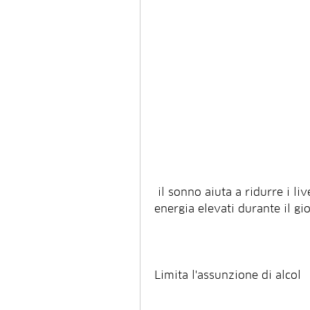
 il sonno aiuta a ridurre i livelli di stress e a mantenere i livelli di 
energia elevati durante il gi
Limita l'assunzione di alcol