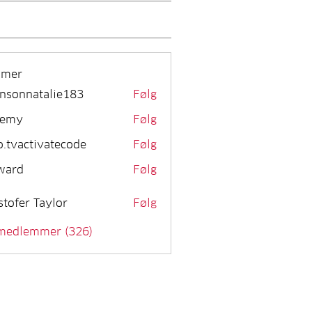
mmer
nsonnatalie183
Følg
remy
Følg
o.tvactivatecode
Følg
activatecode
ward
Følg
stofer Taylor
Følg
 medlemmer (326)