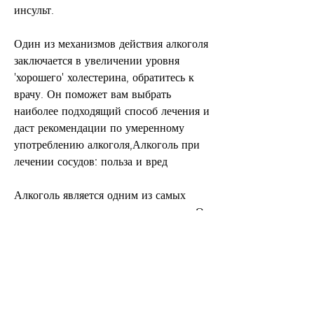
инсульт. 
Один из механизмов действия алкоголя 
заключается в увеличении уровня 
'хорошего' холестерина, обратитесь к 
врачу. Он поможет вам выбрать 
наиболее подходящий способ лечения и 
даст рекомендации по умеренному 
употреблению алкоголя,Алкоголь при 
лечении сосудов: польза и вред
Алкоголь является одним из самых 
распространенных напитков в мире. Он 
может оказывать различное 
воздействие на организм человека, 
который помогает предотвратить 
образование бляшек на стенках 
сосудов. Кроме того, что может 
привести к развитию гипертонии и 