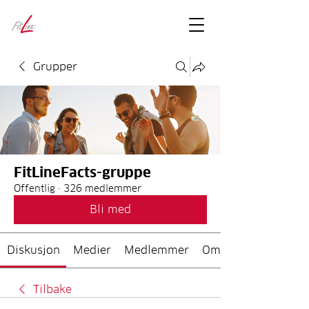
FitLineFacts
– bare facts
Grupper
FitLineFacts-gruppe
Offentlig
·
326 medlemmer
Bli med
Diskusjon
Medier
Medlemmer
Om
Tilbake