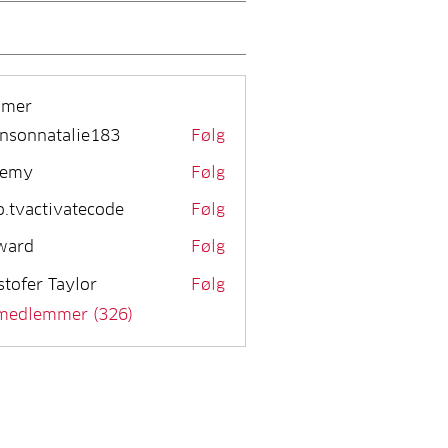
mmer
nsonnatalie183
Følg
remy
Følg
o.tvactivatecode
Følg
activatecode
ward
Følg
stofer Taylor
Følg
 medlemmer (326)