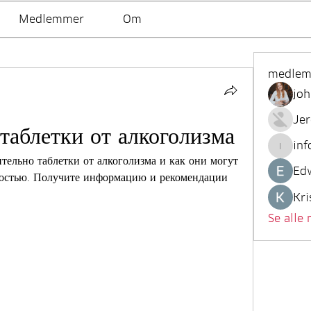
Medlemmer
Om
medle
joh
Je
таблетки от алкоголизма
inf
info.tv
тельно таблетки от алкоголизма и как они могут 
Ed
мостью. Получите информацию и рекомендации 
Kri
Se alle