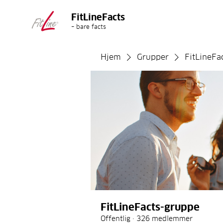
FitLineFacts
– bare facts
Hjem
Grupper
FitLineFa
FitLineFacts-gruppe
Offentlig
·
326 medlemmer