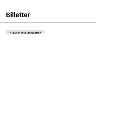
Billetter
Salget ble avsluttet
Billettype
Online billett
Pris
0,00 kr
Del dette arrangementet