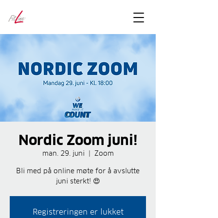
FitLineFacts
– bare facts
Nordic Zoom juni!
man. 29. juni
  |  
Zoom
Bli med på online møte for å avslutte
juni sterkt! 😍
Registreringen er lukket